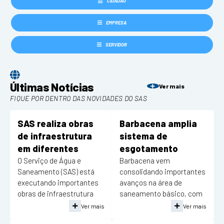
CIDADÃO
Serviços
EMPRESA
Consulta Pública
SERVIDOR
Obras Públicas
Transparência
Últimas Notícias
Ver mais
Legislação
FIQUE POR DENTRO DAS NOVIDADES DO SAS
Plano Municipal de Saneamento Básico
SAS realiza obras
Barbacena amplia
de infraestrutura
sistema de
Intranet
em diferentes
esgotamento
Publicidade de Processos
pontos da cidade
sanitário e avança
O Serviço de Água e
Barbacena vem
Saneamento (SAS) está
consolidando importantes
rumo à
Canais de Contato
executando importantes
avanços na área de
universalização
obras de infraestrutura
saneamento básico, com
Teleatendimento
em diferentes regiões do
a ampliação da
Ver mais
Ver mais
município, com o objetivo
infraestrutura de
Concursos e Processos Seletivos