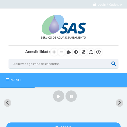
Login / Cadastro
Acessibilidade
MENU
Institucional
Atuação
Autoatendimento
Agência Virtual